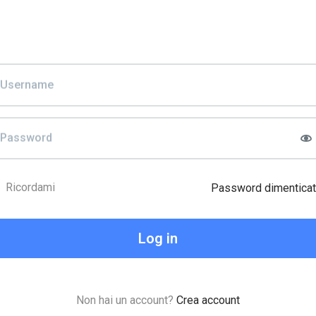
Username
S
Password
ssword field
Ricordami
Password dimentica
Non hai un account?
Crea account