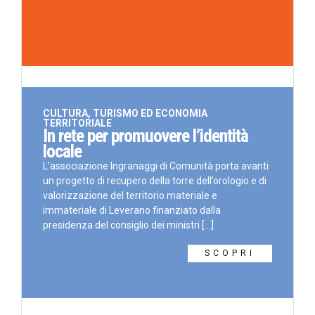
CULTURA, TURISMO ED ECONOMIA
TERRITORIALE
In rete per promuovere l’identità
locale
L’associazione Ingranaggi di Comunità porta avanti
un progetto di recupero della torre dell’orologio e di
valorizzazione del territorio materiale e
immateriale di Leverano finanziato dalla
presidenza del consiglio dei ministri [...]
SCOPRI