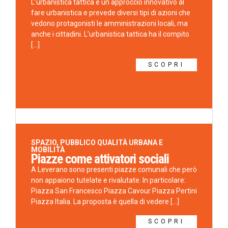
L’urbanistica tattica è un approccio innovativo al
fare urbanistica e prevede diversi tipi di azioni che
vedono protagonisti le amministrazioni locali, ma
anche i cittadini. L’urbanistica tattica ha il compito
[...]
SCOPRI
SPAZIO, PUBBLICO QUALITÀ URBANA E
MOBILITÀ
Piazze come attivatori sociali
A Leverano sono presenti piazze comunali che però
non appaiono tutelate e rivalutate. In particolare:
Piazza San Francesco Piazza Cavour Piazza Pertini
Piazza Italia. La proposta è quella di vedere [...]
SCOPRI