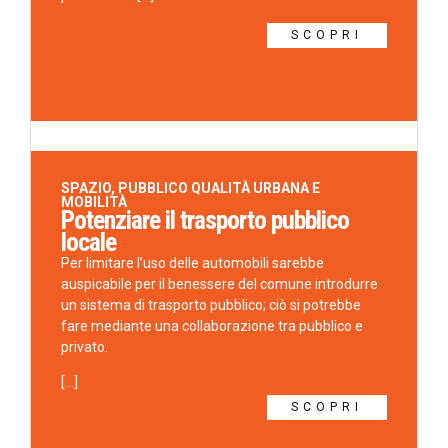
SCOPRI
SPAZIO, PUBBLICO QUALITÀ URBANA E
MOBILITÀ
Potenziare il trasporto pubblico
locale
Per limitare l’uso delle automobili sarebbe
auspicabile per il benessere del comune introdurre
un sistema di trasporto pubblico; ciò si potrebbe
fare mediante una collaborazione tra pubblico e
privato.
[...]
SCOPRI