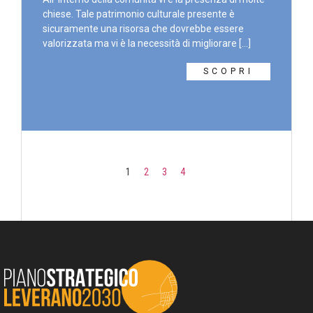
chiese. Tale patrimonio culturale presente è
sicuramente una risorsa che dovrebbe essere
valorizzata ma vi è la necessità di migliorare [...]
SCOPRI
1
2
3
4