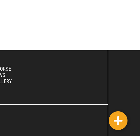
SORSE
WS
LLERY