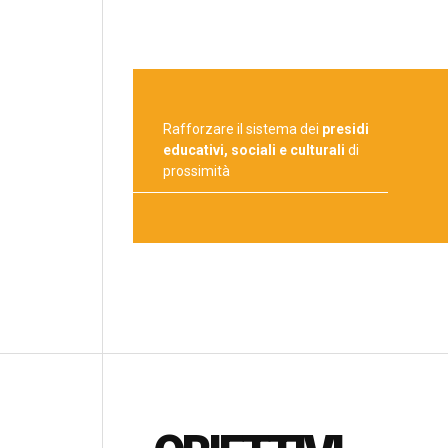
Rafforzare il sistema dei
presidi
educativi, sociali e culturali
di
prossimità